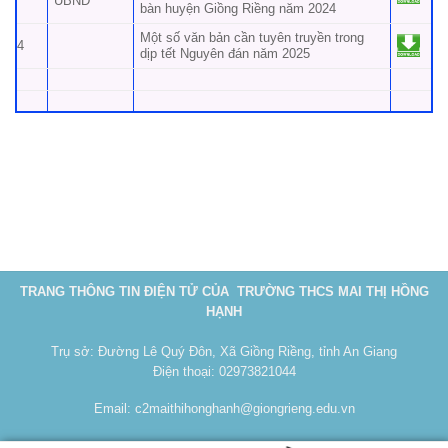
UBND
bàn huyện Giồng Riềng năm 2024
Một số văn bản cần tuyên truyền trong
4
dịp tết Nguyên đán năm 2025
TRANG THÔNG TIN ĐIỆN TỬ CỦA TRƯỜNG THCS MAI THỊ HỒNG
HẠNH
Trụ sở: Đường Lê Quý Đôn, Xã Giồng Riềng, tỉnh An Giang
Điện thoại: 02973821044
Email:
c2maithihonghanh@giongrieng.edu.vn