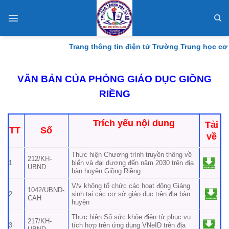
Skip
to
content
Trang thông tin điện tử Trường Trung học cơ
VĂN BẢN CỦA PHÒNG GIÁO DỤC GIỒNG
RIỀNG
Trích yếu nội dung
Tải
TT
Số
về
Thực hiện Chương trình truyền thông về
212/KH-
1
biển và đại dương đến năm 2030 trên địa
UBND
bàn huyện Giồng Riềng
V/v không tổ chức các hoạt động Giáng
1042/UBND-
2
sinh tại các cơ sở giáo dục trên địa bàn
CAH
huyện
Thực hiện Sổ sức khỏe điện tử phục vụ
217/KH-
3
tích hợp trên ứng dụng VNeID trên địa