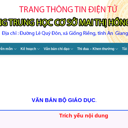
yên môn
Kế hoạch
Văn bản chỉ đạo
Thi đua – Khen thưởng
Tài
VĂN BẢN BỘ GIÁO DỤC
.
Trích yếu nội dung