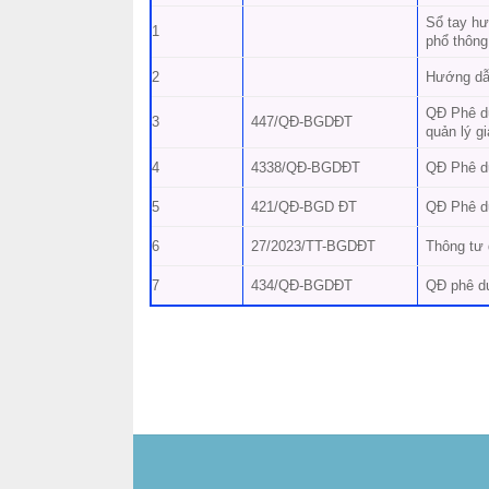
Sổ tay hư
1
phổ thông
2
Hướng dẫn
QĐ Phê du
3
447/QĐ-BGDĐT
quản lý g
4
4338/QĐ-BGDĐT
QĐ Phê du
5
421/QĐ-BGD ĐT
QĐ Phê du
6
27/2023/TT-BGDĐT
Thông tư 
7
434/QĐ-BGDĐT
QĐ phê du